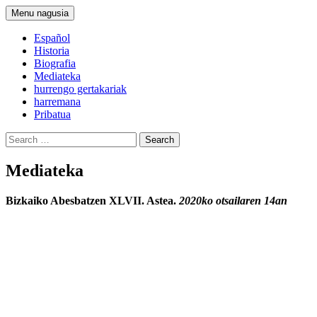
Bilatu
Edukira
Menu nagusia
salto
egin
Español
Historia
Biografia
Mediateka
hurrengo gertakariak
harremana
Pribatua
Search
for:
Mediateka
Bizkaiko Abesbatzen XLVII. Astea.
2020ko otsailaren 14an